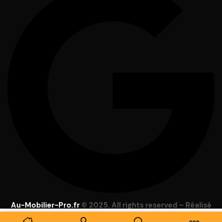
Au-Mobilier-Pro.fr
© 2025. All rights reserved – Réalisé
par
Focus Web
–
Mentions Légales
–
C.G.V
–
Lexique
–