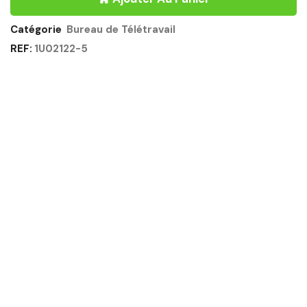
PLAN
COMPACT
160CM
Catégorie
Bureau de Télétravail
-
REF:
1U02122-5
SUNDAY
GAUTIER
OFFICE
Quantité