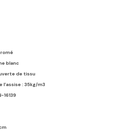
chromé
ne blanc
verte de tissu
 l’assise : 35kg/m3
N-16139
8cm