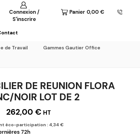
Connexion /
Panier
0,00
€
S'inscrire
Contact
e de Travail
Gammes Gautier Office
ILIER DE REUNION FLORA
C/NOIR LOT DE 2
262,00
€
HT
nt éco-participation :
4,34
€
ernières 72h