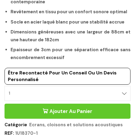
contemporaine
Revêtement en tissu pour un confort sonore optimal
Socle en acier laqué blanc pour une stabilité accrue
Dimensions généreuses avec une largeur de 88cm et
une hauteur de 182cm
Epaisseur de 3cm pour une séparation efficace sans
encombrement excessif
Être Recontacté Pour Un Conseil Ou Un Devis
Personnalisé
CLOISON
DE
SEPARATION
Ajouter Au Panier
ACOUSTIQUE
182CM
POURPRE
Catégorie
Ecrans, cloisons et solutions acoustiques
-
REF:
1U18370-1
X-