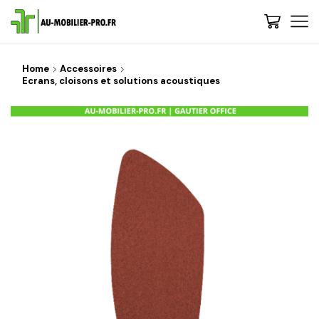
Home
Accessoires
Ecrans, cloisons et solutions acoustiques