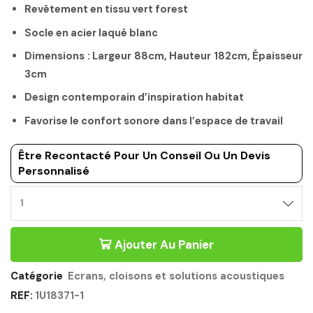
Revêtement en tissu vert forest
Socle en acier laqué blanc
Dimensions : Largeur 88cm, Hauteur 182cm, Épaisseur
3cm
Design contemporain d’inspiration habitat
Favorise le confort sonore dans l’espace de travail
Être Recontacté Pour Un Conseil Ou Un Devis
Personnalisé
CLOISON
DE
SEPARATION
Ajouter Au Panier
ACOUSTIQUE
182CM
VERT
Catégorie
Ecrans, cloisons et solutions acoustiques
FOREST
REF:
1U18371-1
-
X-