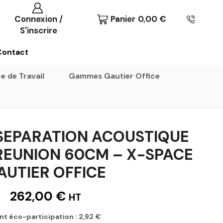
Connexion /
Panier
0,00
€
S'inscrire
Contact
e de Travail
Gammes Gautier Office
 SEPARATION ACOUSTIQUE
 REUNION 60CM – X-SPACE
AUTIER OFFICE
262,00
€
HT
nt éco-participation :
2,92
€