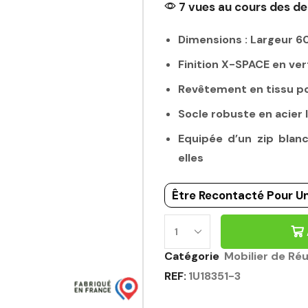
7 vues au cours des de
Dimensions : Largeur 
Finition X-SPACE en ver
Revêtement en tissu po
Socle robuste en acier 
Equipée d’un zip blan
elles
Être Recontacté Pour Un
CLOISON
DE
Catégorie
Mobilier de Ré
SEPARATION
REF:
1U18351-3
ACOUSTIQUE
DE
SALLE