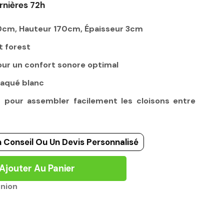
rnières 72h
60cm, Hauteur 170cm, Épaisseur 3cm
t forest
ur un confort sonore optimal
laqué blanc
c pour assembler facilement les cloisons entre
 Conseil Ou Un Devis Personnalisé
Ajouter Au Panier
union