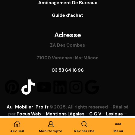
Aménagement De Bureaux
Guide
d’achat
Adresse
ZA Des Combes
71000 Varennes-lès-Mâcon
03 53 64 16 96
Au-Mobilier-Pro.fr
© 2025. All rights reserved – Réalisé
par
Focus Web
–
Mentions Légales
–
C.G.V
–
Lexique
–
FAQ
Ajouter Au Panier
Accueil
Mon Compte
Recherche
Menu