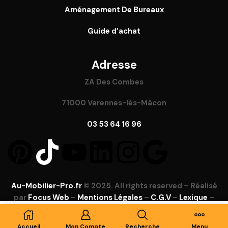
Aménagement De Bureaux
Guide
d’achat
Adresse
ZA Des Combes
71000 Varennes-lès-Mâcon
03 53 64 16 96
Au-Mobilier-Pro.fr
© 2025. All rights reserved – Réalisé
par
Focus Web
–
Mentions Légales
–
C.G.V
–
Lexique
–
FAQ
Ajouter Au Panier
Accueil
Mon Compte
Recherche
Menu