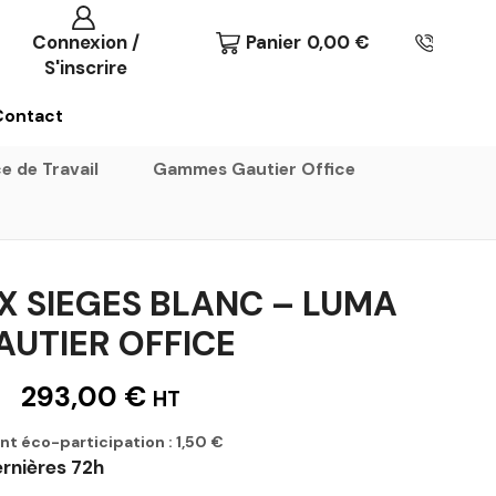
Connexion /
Panier
0,00
€
S'inscrire
Contact
e de Travail
Gammes Gautier Office
X SIEGES BLANC – LUMA
AUTIER OFFICE
293,00
€
HT
nt éco-participation :
1,50
€
ernières 72h