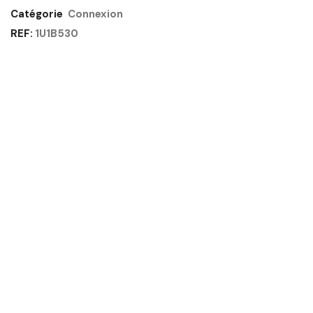
GAUTIER
Catégorie
Connexion
OFFICE
REF:
1U1B530
Quantité