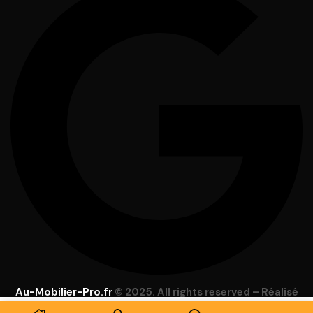
Au-Mobilier-Pro.fr
© 2025. All rights reserved – Réalisé
par
Focus Web
–
Mentions Légales
–
C.G.V
–
Lexique
–