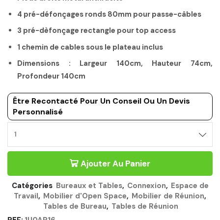
4 pré-défonçages ronds 80mm pour passe-câbles
3 pré-dèfonçage rectangle pour top access
1 chemin de cables sous le plateau inclus
Dimensions : Largeur 140cm, Hauteur 74cm,
Profondeur 140cm
Être Recontacté Pour Un Conseil Ou Un Devis
Personnalisé
BUREAU
BENCH
MONOBLOC
Ajouter Au Panier
140CM
CHÊNE
DU
Catégories
Bureaux et Tables
,
Connexion
,
Espace de
BOCAGE
Travail
,
Mobilier d'Open Space
,
Mobilier de Réunion
,
-
Tables de Bureau
,
Tables de Réunion
CONNEXION
GAUTIER
REF:
1U0AR16