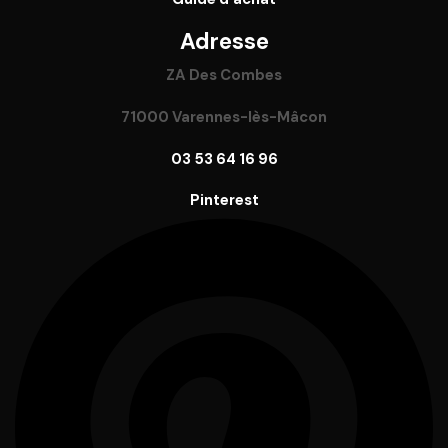
Adresse
ZA Des Combes
71000 Varennes-lès-Mâcon
03 53 64 16 96
Pinterest