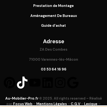
Prestation de Montage
Aménagement De Bureaux
Guide
d’achat
Adresse
ZA Des Combes
71000 Varennes-lès-Mâcon
03 53 64 16 96
Au-Mobilier-Pro.fr
© 2025. All rights reserved – Réalisé
par
Focus Web
–
Mentions Légales
–
C.G.V
–
Lexique
–