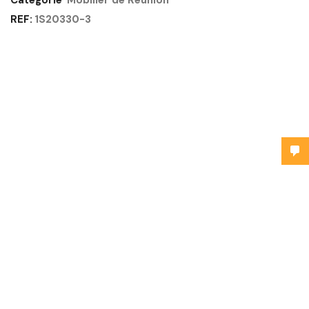
Catégorie
Mobilier de Réunion
REF:
1S20330-3