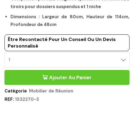
tiroirs pour dossiers suspendus et 1 niche
Dimensions : Largeur de 80cm, Hauteur de 114cm,
Profondeur de 48cm
Être Recontacté Pour Un Conseil Ou Un Devis
Personnalisé
RANGEMENTMOBILIER
DE
REUNION
Ajouter Au Panier
MI-
HAUT
CHENE
Catégorie
Mobilier de Réunion
SONOMA
REF:
1S32270-3
-
MAMBO
GAUTIER
OFFICE
Quantité