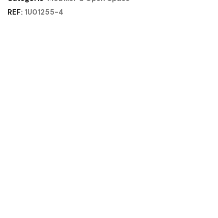
HAUT
REF:
1U01255-4
SANS
TOP
VERRE
-
SUNDAY
GAUTIER
OFFICE
Quantité