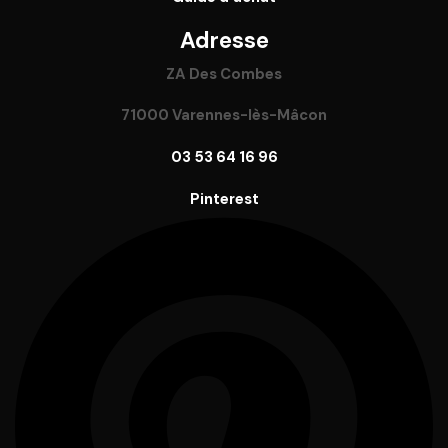
Adresse
ZA Des Combes
71000 Varennes-lès-Mâcon
03 53 64 16 96
Pinterest