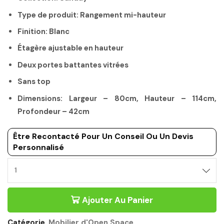
Type de produit: Rangement mi-hauteur
Finition: Blanc
Étagère ajustable en hauteur
Deux portes battantes vitrées
Sans top
Dimensions: Largeur – 80cm, Hauteur – 114cm,
Profondeur – 42cm
Être Recontacté Pour Un Conseil Ou Un Devis
Personnalisé
RANGEMENT
MOBILIER
D'OPEN
Ajouter Au Panier
SPACE
MODERNE
MI-
Catégorie
Mobilier d'Open Space