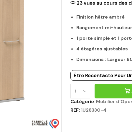
23 vues au cours des d
Finition hêtre ambré
Rangement mi-hauteu
1 porte simple et 1 por
4 étagères ajustables
Dimensions : Largeur 
Être Recontacté Pour Un
Catégorie
Mobilier d'Ope
REF:
1U28330-4