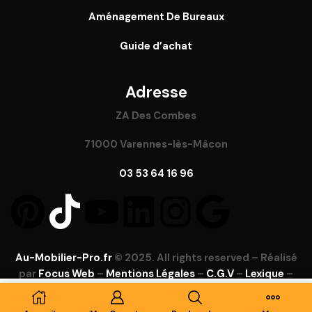
Aménagement De Bureaux
Guide
d’achat
Adresse
ZA Des Combes
71000 Varennes-lès-Mâcon
03 53 64 16 96
Au-Mobilier-Pro.fr
© 2025. All rights reserved – Réalisé
par
Focus Web
–
Mentions Légales
–
C.G.V
–
Lexique
–
FAQ
Ajouter Au Panier