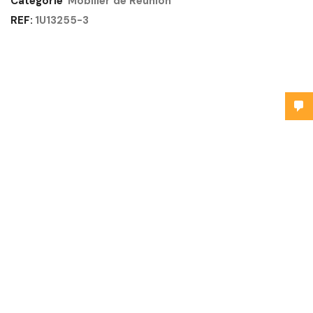
Catégorie
Mobilier de Réunion
REF:
1U13255-3