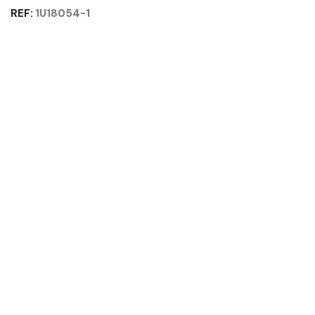
-
REF:
1U18054-1
X-
SPACE
GAUTIER
OFFICE
Quantité