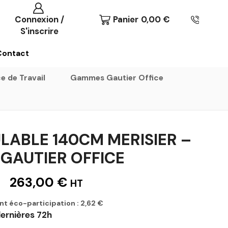
Connexion /
Panier
0,00
€
S'inscrire
Contact
e de Travail
Gammes Gautier Office
LABLE 140CM MERISIER –
 GAUTIER OFFICE
263,00
€
HT
nt éco-participation :
2,62
€
ernières 72h