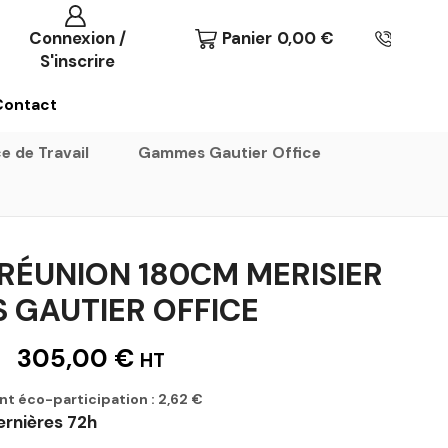
Connexion /
Panier
0,00
€
S'inscrire
Contact
e de Travail
Gammes Gautier Office
 RÉUNION 180CM MERISIER
S GAUTIER OFFICE
305,00
€
HT
nt éco-participation :
2,62
€
ernières 72h