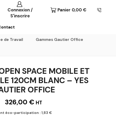
Connexion /
Panier
0,00
€
S'inscrire
Contact
e de Travail
Gammes Gautier Office
OPEN SPACE MOBILE ET
LE 120CM BLANC – YES
AUTIER OFFICE
326,00
€
HT
nt éco-participation :
1,83
€