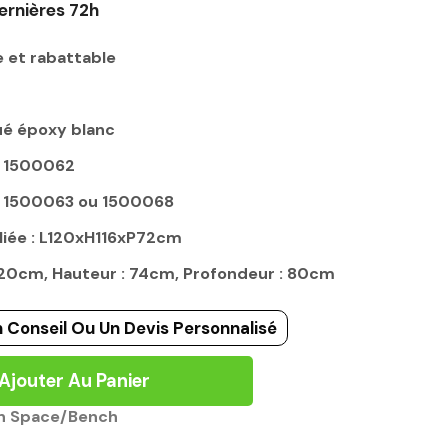
ernières 72h
e et rabattable
ué époxy blanc
x 1500062
x 1500063 ou 1500068
iée : L120xH116xP72cm
 120cm, Hauteur : 74cm, Profondeur : 80cm
 Conseil Ou Un Devis Personnalisé
Ajouter Au Panier
n Space/Bench