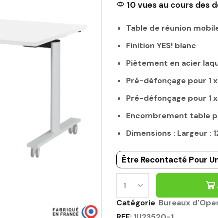
10 vues au cours des d
Table de réunion mobil
Finition YES! blanc
Piètement en acier laq
Pré-défonçage pour 1 
Pré-défonçage pour 1 
Encombrement table pl
Dimensions : Largeur :
Être Recontacté Pour Un
Catégorie
Bureaux d'Ope
REF:
1U23520-1