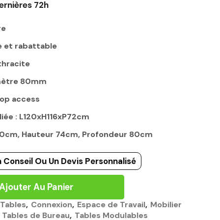
ernières 72h
ge
e et rabattable
thracite
amètre 80mm
top access
iée : L120xH116xP72cm
120cm, Hauteur 74cm, Profondeur 80cm
 Conseil Ou Un Devis Personnalisé
Ajouter Au Panier
 Tables
,
Connexion
,
Espace de Travail
,
Mobilier
,
Tables de Bureau
,
Tables Modulables