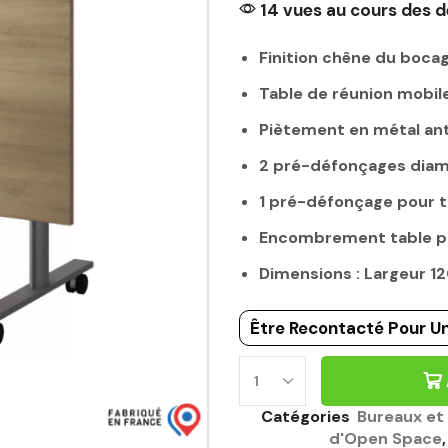
14 vues au cours des d
Finition chêne du boca
Table de réunion mobil
Piètement en métal an
2 pré-défonçages di
1 pré-défonçage pour 
Encombrement table pl
Dimensions : Largeur 
Être Recontacté Pour Un
TABLE
MOBILE
Catégories
Bureaux et
ET
d'Open Space