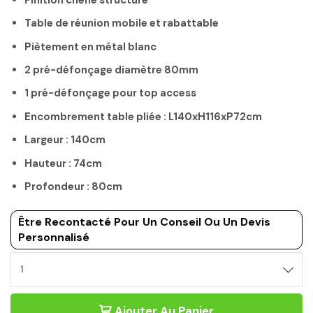
Table de réunion mobile et rabattable
Piètement en métal blanc
2 pré-défonçage diamètre 80mm
1 pré-défonçage pour top access
Encombrement table pliée : L140xH116xP72cm
Largeur : 140cm
Hauteur : 74cm
Profondeur : 80cm
Être Recontacté Pour Un Conseil Ou Un Devis
Personnalisé
TABLE
MOBILE
ET
Ajouter Au Panier
RABATTABLE