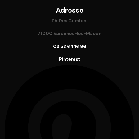
Adresse
ZA Des Combes
71000 Varennes-lès-Mâcon
03 53 64 16 96
Pinterest