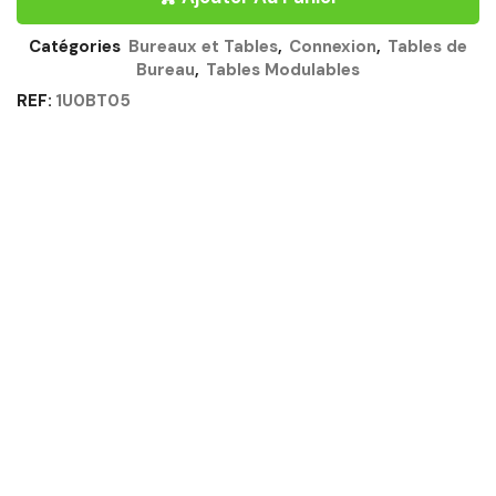
140CM
CHÊNE
Catégories
Bureaux et Tables
,
Connexion
,
Tables de
STRUCTURÉ
Bureau
,
Tables Modulables
-
CONNEXION
REF:
1U0BT05
GAUTIER
OFFICE
Quantité