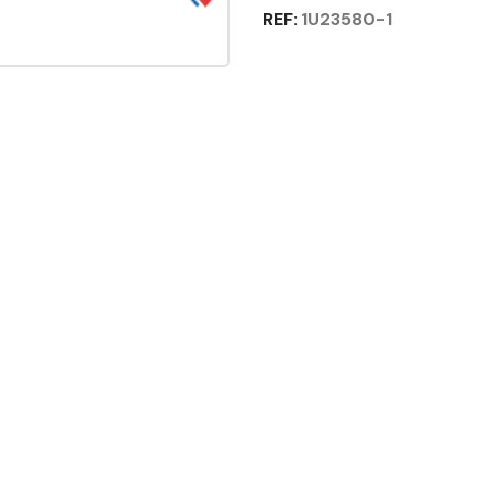
REF:
1U23580-1