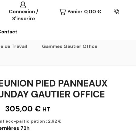
Connexion /
Panier
0,00
€
S'inscrire
Contact
e de Travail
Gammes Gautier Office
REUNION PIED PANNEAUX
UNDAY GAUTIER OFFICE
305,00
€
HT
nt éco-participation :
2,62
€
ernières 72h