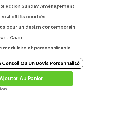
a collection Sunday Aménagement
avec 4 côtés courbés
ncs pour un design contemporain
eur : 75cm
e modulaire et personnalisable
 Conseil Ou Un Devis Personnalisé
Ajouter Au Panier
ion