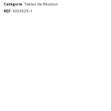
-
Catégorie
Tables de Réunion
SUNDAY
REF:
1U03525-1
GAUTIER
OFFICE
Quantité