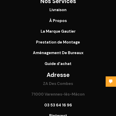
Nos Services
Livraison
À Propos
La Marque Gautier
Prestation de Montage
Aménagement De Bureaux
Guide
d’achat
Adresse
ZA Des Combes
71000 Varennes-lès-Mâcon
03 53 64 16 96
Pinterest