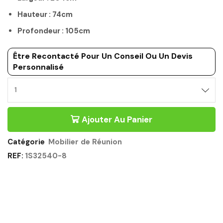
Hauteur : 74cm
Profondeur : 105cm
Être Recontacté Pour Un Conseil Ou Un Devis
Personnalisé
MOBILIER
DE
REUNION
Ajouter Au Panier
FORME
TONNEAU
-
Catégorie
Mobilier de Réunion
MAMBO
REF:
1S32540-8
GAUTIER
OFFICE
Quantité