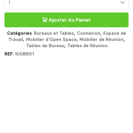
BUREAU
BENCH
ÉCHANCRÉ
Ajouter Au Panier
180CM
CHÊNE
STRUCTURÉ
Catégories
Bureaux et Tables
,
Connexion
,
Espace de
-
Travail
,
Mobilier d'Open Space
,
Mobilier de Réunion
,
CONNEXION
Tables de Bureau
,
Tables de Réunion
GAUTIER
OFFICE
REF:
1U0BR01
Quantité