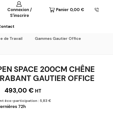
Connexion /
Panier
0,00
€
S'inscrire
Contact
e de Travail
Gammes Gautier Office
PEN SPACE 200CM CHÊNE
BRABANT GAUTIER OFFICE
493,00
€
HT
nt éco-participation :
5,83
€
ernières 72h