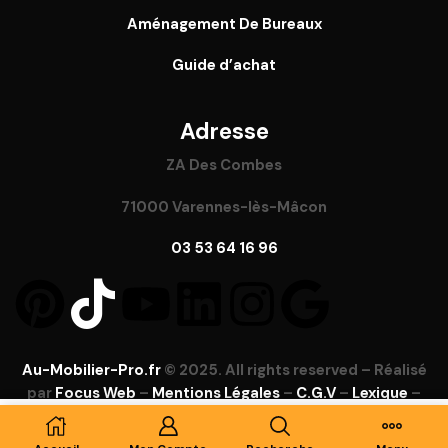
Aménagement De Bureaux
Guide
d’achat
Adresse
ZA Des Combes
71000 Varennes-lès-Mâcon
03 53 64 16 96
Au-Mobilier-Pro.fr
© 2025. All rights reserved – Réalisé
par
Focus Web
–
Mentions Légales
–
C.G.V
–
Lexique
–
FAQ
Ajouter Au Panier