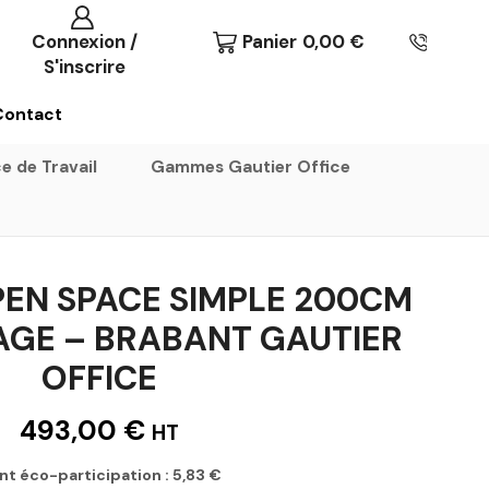
Connexion /
Panier
0,00
€
S'inscrire
Contact
e de Travail
Gammes Gautier Office
PEN SPACE SIMPLE 200CM
GE – BRABANT GAUTIER
OFFICE
493,00
€
HT
nt éco-participation :
5,83
€