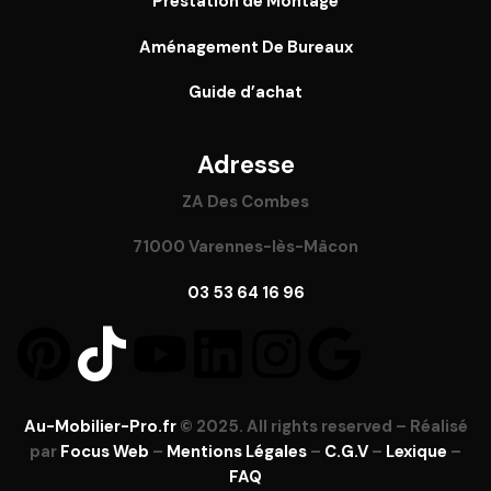
Prestation de Montage
Aménagement De Bureaux
Guide
d’achat
Adresse
ZA Des Combes
71000 Varennes-lès-Mâcon
03 53 64 16 96
Au-Mobilier-Pro.fr
© 2025. All rights reserved – Réalisé
par
Focus Web
–
Mentions Légales
–
C.G.V
–
Lexique
–
FAQ