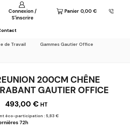
Connexion /
Panier
0,00
€
S'inscrire
Contact
e de Travail
Gammes Gautier Office
 REUNION 200CM CHÊNE
BRABANT GAUTIER OFFICE
493,00
€
HT
nt éco-participation :
5,83
€
ernières 72h