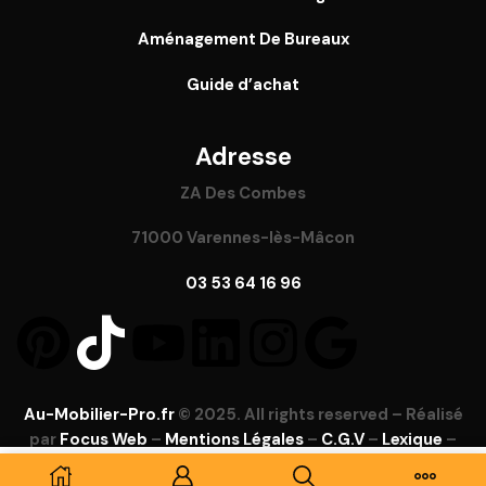
Aménagement De Bureaux
Guide
d’achat
Adresse
ZA Des Combes
71000 Varennes-lès-Mâcon
03 53 64 16 96
Au-Mobilier-Pro.fr
© 2025. All rights reserved – Réalisé
par
Focus Web
–
Mentions Légales
–
C.G.V
–
Lexique
–
FAQ
Ajouter Au Panier