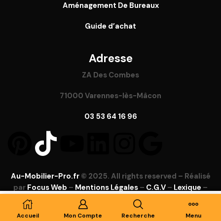
Aménagement De Bureaux
Guide
d’achat
Adresse
ZA Des Combes
71000 Varennes-lès-Mâcon
03 53 64 16 96
Au-Mobilier-Pro.fr
© 2025. All rights reserved – Réalisé
par
Focus Web
–
Mentions Légales
–
C.G.V
–
Lexique
–
FAQ
Ajouter Au Panier
Accueil
Mon Compte
Recherche
Menu