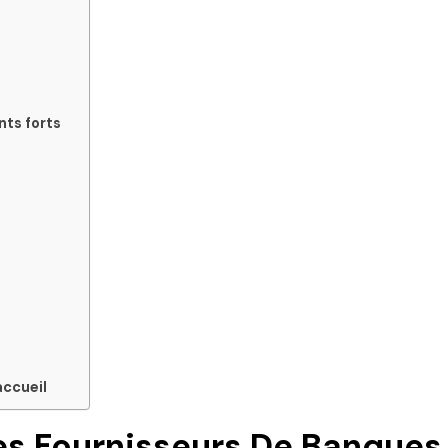
nts forts
accueil
es Fournisseurs De Banques